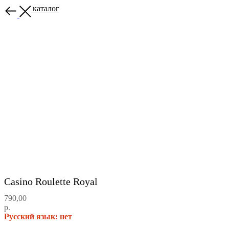
Назад в каталог
Casino Roulette Royal
790,00
р.
Русский язык: нет