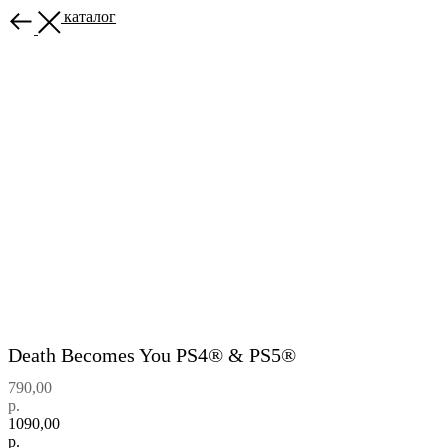
Назад в каталог
Death Becomes You PS4® & PS5®
790,00
р.
1090,00
р.